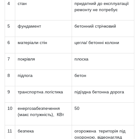
4
стан
придатний до експлуатації
ремонту не потребує
5
фундамент
бетонний стрічковий
6
матеріали стін
цегла/ бетонні колони
7
покрівля
плоска
8
підлога
бетон
9
транспортна логістика
підїздна бетонна дорога
10
енергозабезпечення
50
(макс потужність), КВт
11
безпека
огорожена територія під
охороною, відеонагляд