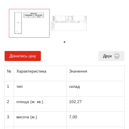
Дізнатись ціну
Друк
№
Характеристика
Значення
1
тип
склад
2
площа (м. кв.)
102,27
3
висота (м.)
7,00