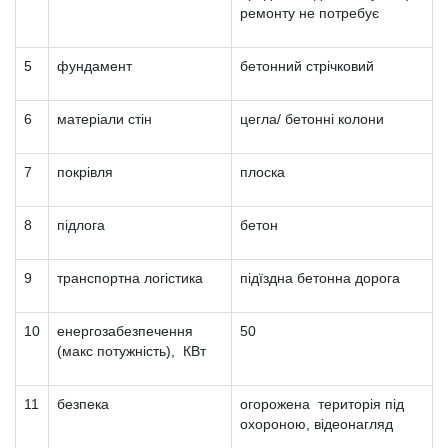
ремонту не потребує
5
фундамент
бетонний стрічковий
6
матеріали стін
цегла/ бетонні колони
7
покрівля
плоска
8
підлога
бетон
9
транспортна логістика
підїздна бетонна дорога
10
енергозабезпечення
50
(макс потужність), КВт
11
безпека
огорожена територія під
охороною, відеонагляд