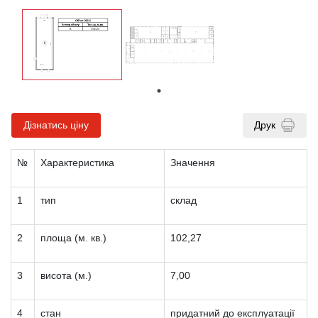
Дізнатись ціну
Друк
№
Характеристика
Значення
1
тип
склад
2
площа (м. кв.)
102,27
3
висота (м.)
7,00
4
стан
придатний до експлуатації