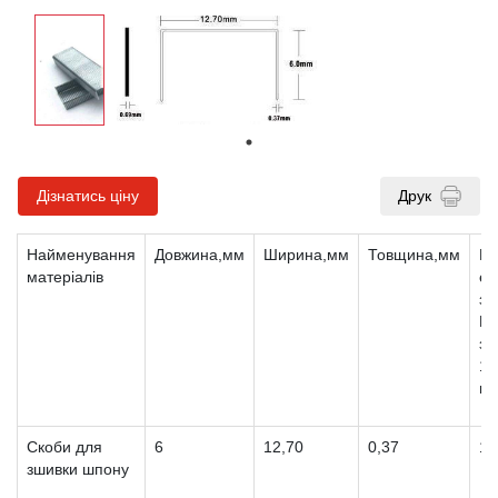
Дізнатись ціну
Друк
Найменування
Довжина,мм
Ширина,мм
Товщина,мм
Ці
матеріалів
єв
з
П
за
10
шт
Скоби для
6
12,70
0,37
1,
зшивки шпону