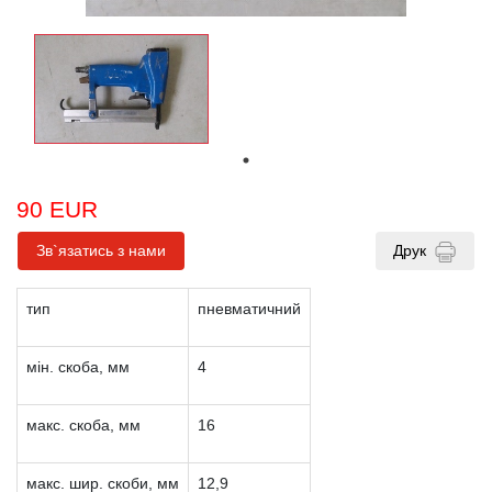
90 EUR
Зв`язатись з нами
Друк
тип
пневматичний
мін. скоба, мм
4
макс. скоба, мм
16
макс. шир. скоби, мм
12,9