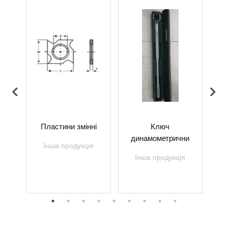
Пластини змінні
Ключ
динамометрични
я
Інша продукція
в
Інша продукція