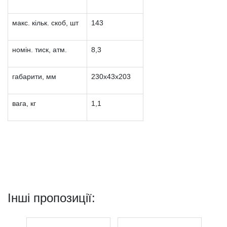
макс. кільк. скоб, шт
143
номін. тиск, атм.
8,3
габарити, мм
230х43х203
вага, кг
1,1
Інші пропозиції: