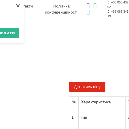
×
+38 050 432
ції
Контакти
Політика
и
02
конфіденційності
+38 067 341
19
волити
Дізнатись ціну
№
Характеристика
1
тип