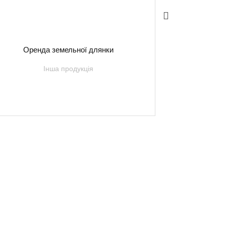
Оренда земельної длянки
Офісне 
Інша продукція
х мережах