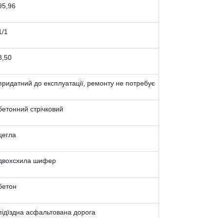
95,96
1/1
3,50
придатний до експлуатації, ремонту не потребує
бетонний стрічковий
цегла
двохсхила шифер
бетон
підїздна асфальтована дорога