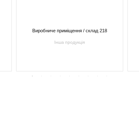
Виробниче приміщення / склад 218
Інша продукція
Інформація
Про нас
Оренда
Ми у соціальни