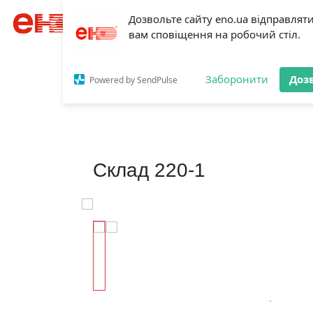
Категорії
Оренда
Про нас
Ак
Дозвольте сайту eno.ua відправлят
вам сповіщення на робочий стіл.
Головна
Оренда нерухомості
Склад 220-1
Заборонити
Доз
Powered by SendPulse
Склад 220-1