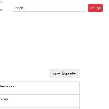
 46
Пошук
 84
Друк
Значення
склад