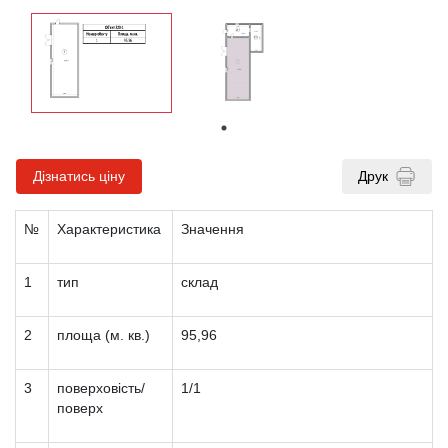
Дізнатись ціну
Друк
№
Характеристика
Значення
1
тип
склад
2
площа (м. кв.)
95,96
3
поверховість/
1/1
поверх