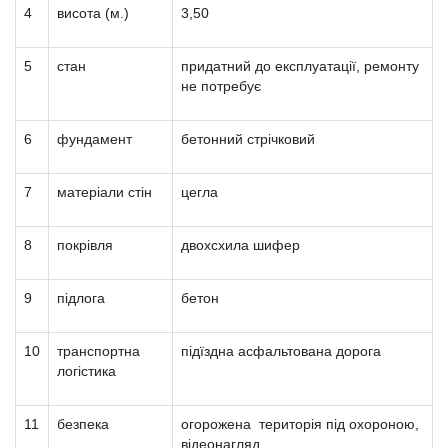
4
висота (м.)
3,50
5
стан
придатний до експлуатації, ремонту
не потребує
6
фундамент
бетонний стрічковий
7
матеріали стін
цегла
8
покрівля
двохсхила шифер
9
підлога
бетон
10
транспортна
підїздна асфальтована дорога
логістика
11
безпека
огорожена територія під охороною,
відеонагляд