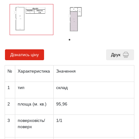
Дізнатись ціну
Друк
№
Характеристика
Значення
1
тип
склад
2
площа (м. кв.)
95,96
3
поверховість/
1/1
поверх