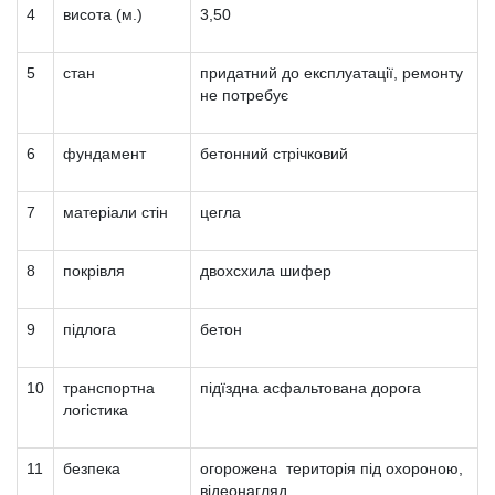
4
висота (м.)
3,50
5
стан
придатний до експлуатації, ремонту
не потребує
6
фундамент
бетонний стрічковий
7
матеріали стін
цегла
8
покрівля
двохсхила шифер
9
підлога
бетон
10
транспортна
підїздна асфальтована дорога
логістика
11
безпека
огорожена територія під охороною,
відеонагляд