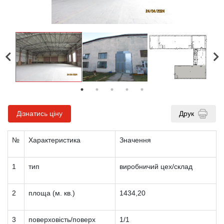
Дізнатись ціну
Друк
№
Характеристика
Значення
1
тип
виробничий цех/склад
2
площа (м. кв.)
1434,20
3
поверховість/поверх
1/1