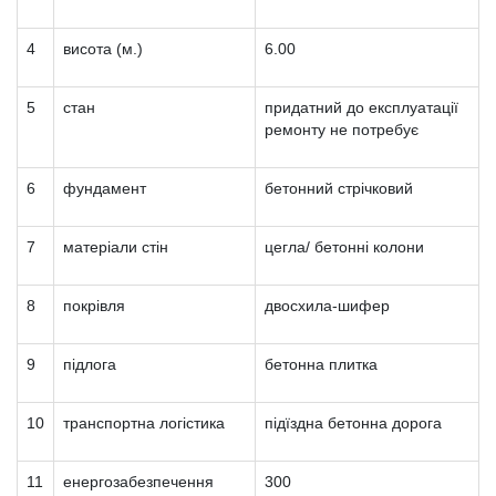
4
висота (м.)
6.00
5
стан
придатний до експлуатації
ремонту не потребує
6
фундамент
бетонний стрічковий
7
матеріали стін
цегла/ бетонні колони
8
покрівля
двосхила-шифер
9
підлога
бетонна плитка
10
транспортна логістика
підїздна бетонна дорога
11
енергозабезпечення
300