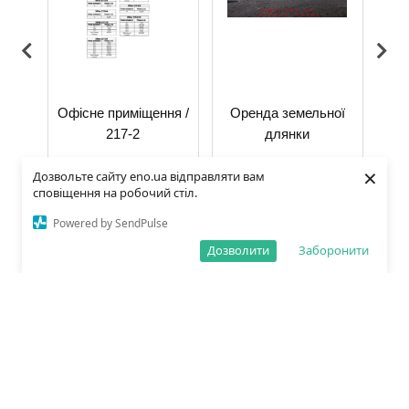
-5
Офісне приміщення /
Оренда земельної
Офі
217-2
длянки
я
Інша продукція
Інша продукція
×
Дозвольте сайту eno.ua відправляти вам
сповіщення на робочий стіл.
Powered by SendPulse
Дозволити
Заборонити
Контакти
Інформація
+38 050 432 46 02
Про нас
+38 067 341 84 19
Оренда
enomebli.online@gmail.com
Ми у соціальних
ТОВ "ЕНО Меблі ЛТД"
мережах
вул. Свалявська 76