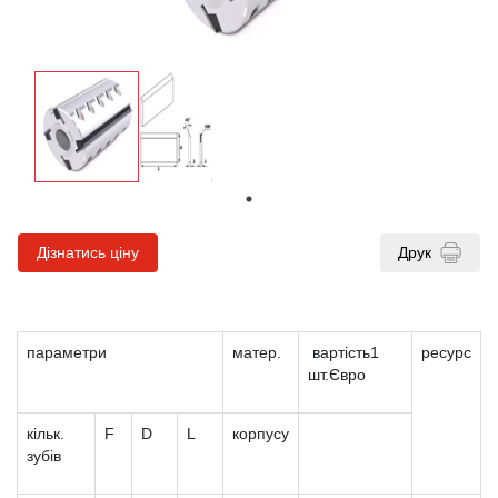
Дізнатись ціну
Друк
параметри
матер.
вартість1
ресурс
шт.Євро
кільк.
F
D
L
корпусу
зубів