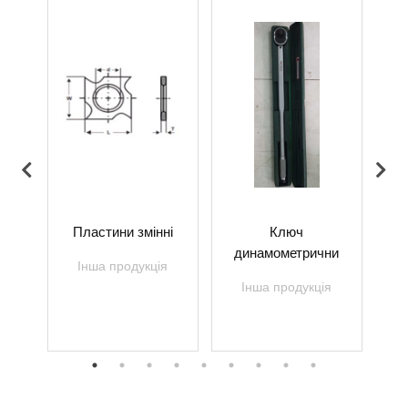
0-6
Пластини змінні
Ключ
динамометрични
я
Інша продукція
в
Інша продукція