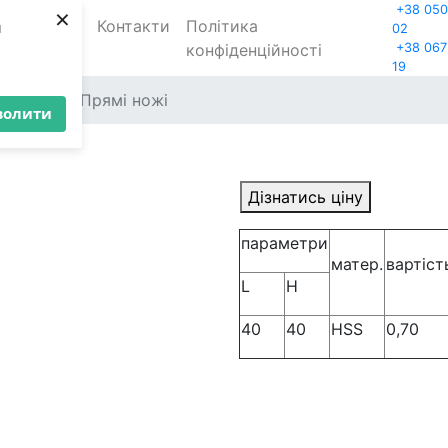
×
+38 050
ро
Акції
Контакти
Політика
и
02
с
конфіденційності
+38 067
19
обки
Прямі ножі
волити
Дізнатись ціну
параметри
матер.
вартіст
L
H
40
40
HSS
0,70