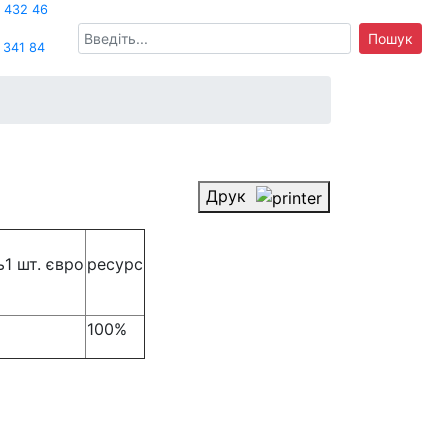
 432 46
Пошук
 341 84
Друк
ь1 шт. євро
ресурс
100%