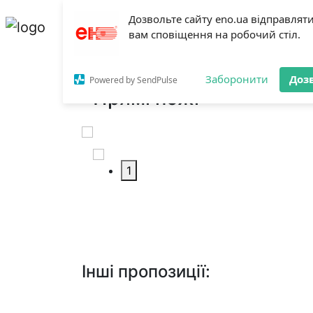
+38 050 432 46
Категорії
Оренда
П
Дозвольте сайту eno.ua відправлят
02
вам сповіщення на робочий стіл.
+38 067 341 84
на
19
Головна
Інструменти для деревообр
Заборонити
Доз
Powered by SendPulse
Прямі ножі
1
Інші пропозиції: