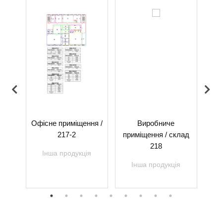
-5
Офісне приміщення /
Виробниче
Ор
217-2
приміщення / склад
я
218
Інша продукція
Інша продукція