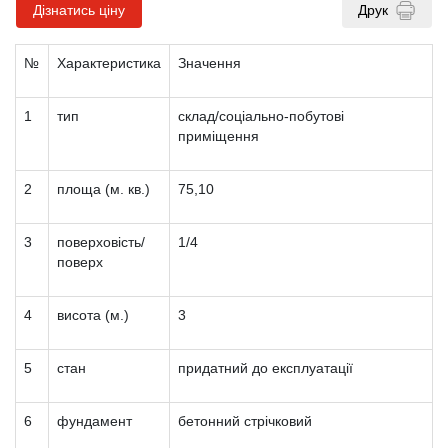
Дізнатись ціну
Друк
№
Характеристика
Значення
1
тип
склад/соціально-побутові
приміщення
2
площа (м. кв.)
75,10
3
поверховість/
1/4
поверх
4
висота (м.)
3
5
стан
придатний до експлуатації
6
фундамент
бетонний стрічковий