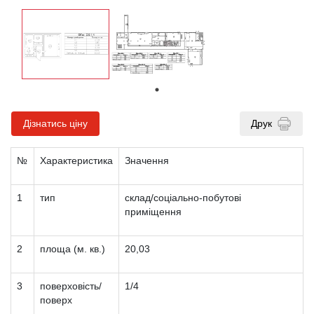
Дізнатись ціну
Друк
№
Характеристика
Значення
1
тип
склад/соціально-побутові
приміщення
2
площа (м. кв.)
20,03
3
поверховість/
1/4
поверх