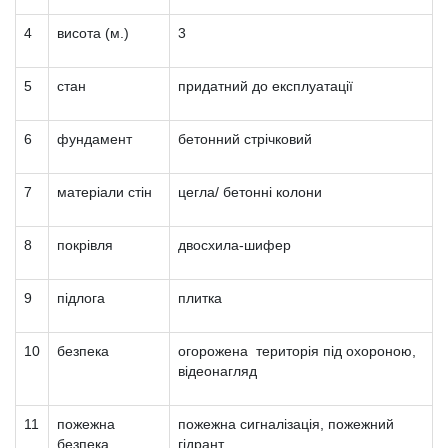
4
висота (м.)
3
5
стан
придатний до експлуатації
6
фундамент
бетонний стрічковий
7
матеріали стін
цегла/ бетонні колони
8
покрівля
двосхила-шифер
9
підлога
плитка
10
безпека
огорожена територія під охороною,
відеонагляд
11
пожежна
пожежна сигналізація, пожежний
безпека
гідрант