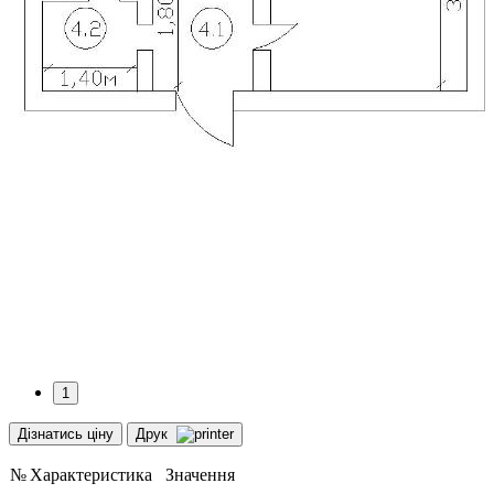
1
Дізнатись ціну
Друк
№
Характеристика
Значення