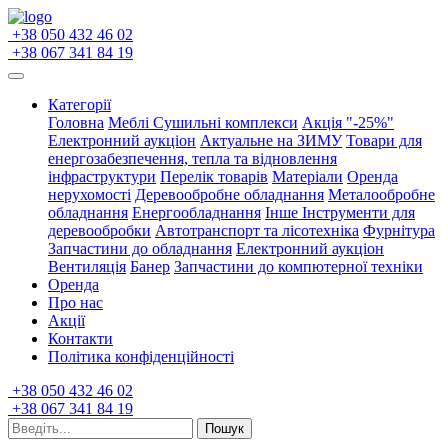
+38 050 432 46 02
+38 067 341 84 19
Категорії
Головна
Меблі
Сушильні комплекси
Акція "-25%"
Електронний аукціон
Актуальне на ЗИМУ
Товари для
енергозабезпечення, тепла та відновлення
інфраструктури
Перелік товарів
Матеріали
Оренда
нерухомості
Деревообробне обладнання
Металообробне
обладнання
Енергообладнання
Інше
Інструменти для
деревообробки
Автотранспорт та лісотехніка
Фурнітура
Запчастини до обладнання
Електронний аукціон
Вентиляція
Банер
Запчастини до компютерної техніки
Оренда
Про нас
Акції
Контакти
Політика конфіденційності
+38 050 432 46 02
+38 067 341 84 19
Пошук