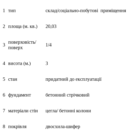
1
тип
склад/соціально-побутові приміщення
2
площа (м. кв.)
20,03
поверховість/
3
1/4
поверх
4
висота (м.)
3
5
стан
придатний до експлуатації
6
фундамент
бетонний стрічковий
7
матеріали стін
цегла/ бетонні колони
8
покрівля
двосхила-шифер