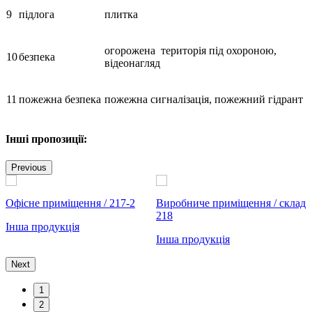
9
підлога
плитка
огорожена територія під охороною,
10
безпека
відеонагляд
11
пожежна безпека
пожежна сигналізація, пожежний гідрант
Інші пропозиції:
Previous
Офісне приміщення / 217-2
Виробниче приміщення / склад
О
218
Інша продукція
І
Інша продукція
Next
1
2