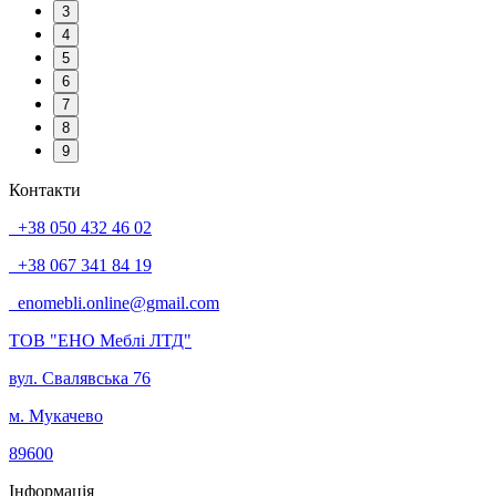
3
4
5
6
7
8
9
Контакти
+38 050 432 46 02
+38 067 341 84 19
enomebli.online@gmail.com
ТОВ "ЕНО Меблі ЛТД"
вул. Свалявська 76
м. Мукачево
89600
Інформація