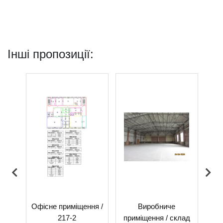
Інші пропозиції:
-3
Офісне приміщення /
Виробниче
Ор
217-2
приміщення / склад