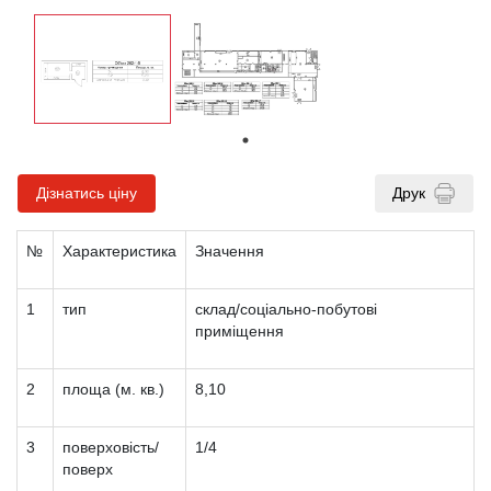
Дізнатись ціну
Друк
№
Характеристика
Значення
1
тип
склад/соціально-побутові
приміщення
2
площа (м. кв.)
8,10
3
поверховість/
1/4
поверх