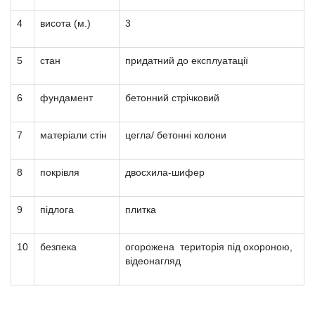
4
висота (м.)
3
5
стан
придатний до експлуатації
6
фундамент
бетонний стрічковий
7
матеріали стін
цегла/ бетонні колони
8
покрівля
двосхила-шифер
9
підлога
плитка
10
безпека
огорожена територія під охороною,
відеонагляд