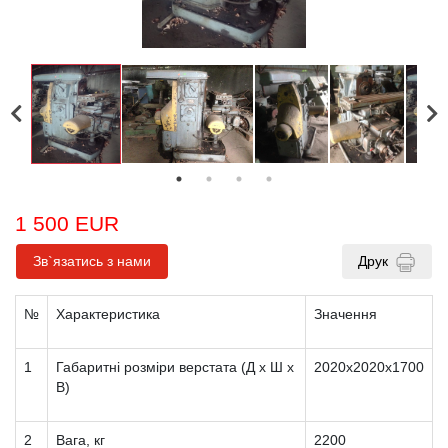
1 500 EUR
Зв`язатись з нами
Друк
№
Характеристика
Значення
1
Габаритні розміри верстата (Д x Ш x
2020х2020х1700
В)
2
Вага, кг
2200