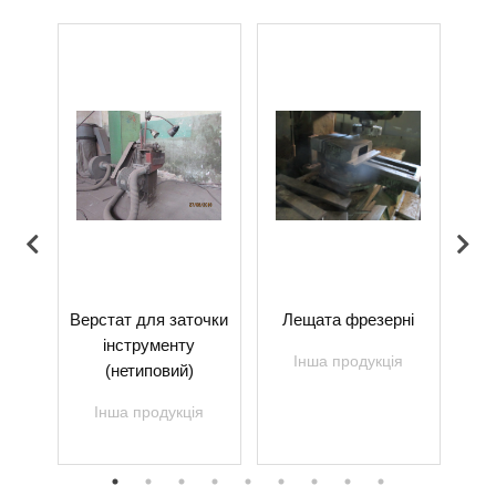
ий
Верстат для заточки
Лещата фрезерні
З
9М
інструменту
Інша продукція
(нетиповий)
я
Інша продукція