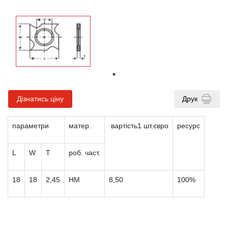
Дізнатись ціну
Друк
параметри
матер.
вартість1 шт.євро
ресурс
L
W
T
роб. част.
18
18
2,45
HM
8,50
100%