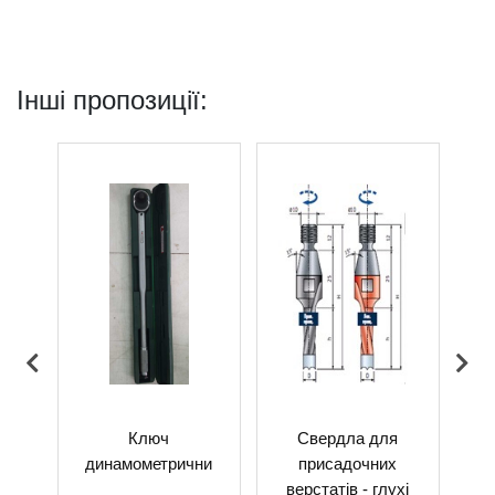
Інші пропозиції:
0-6
Ключ
Свердла для
Шти
динамометрични
присадочних
я
верстатів - глухі