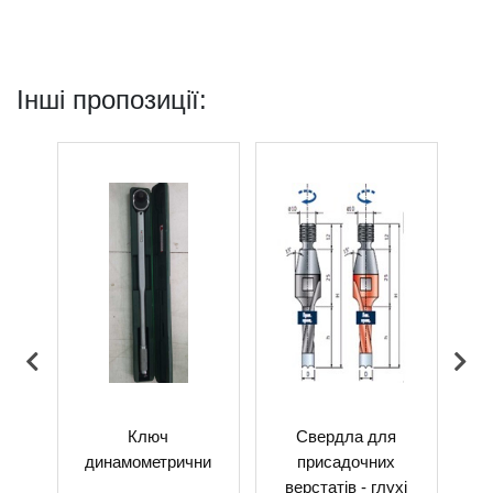
Інші пропозиції:
0-6
Ключ
Свердла для
Шти
динамометрични
присадочних
я
верстатів - глухі