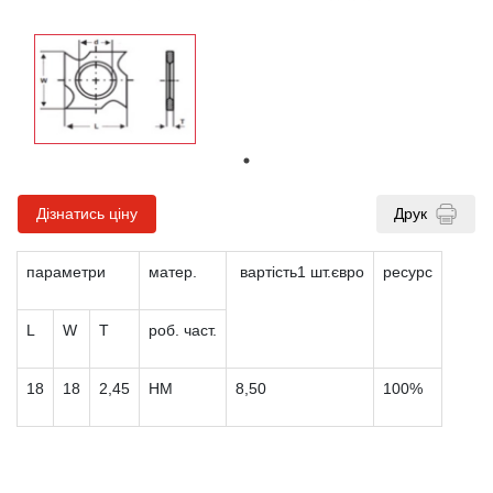
Дізнатись ціну
Друк
параметри
матер.
вартість1 шт.євро
ресурс
L
W
T
роб. част.
18
18
2,45
HM
8,50
100%