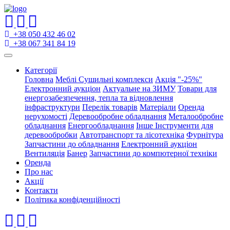
+38 050 432 46 02
+38 067 341 84 19
Категорії
Головна
Меблі
Сушильні комплекси
Акція "-25%"
Електронний аукціон
Актуальне на ЗИМУ
Товари для
енергозабезпечення, тепла та відновлення
інфраструктури
Перелік товарів
Матеріали
Оренда
нерухомості
Деревообробне обладнання
Металообробне
обладнання
Енергообладнання
Інше
Інструменти для
деревообробки
Автотранспорт та лісотехніка
Фурнітура
Запчастини до обладнання
Електронний аукціон
Вентиляція
Банер
Запчастини до компютерної техніки
Оренда
Про нас
Акції
Контакти
Політика конфіденційності