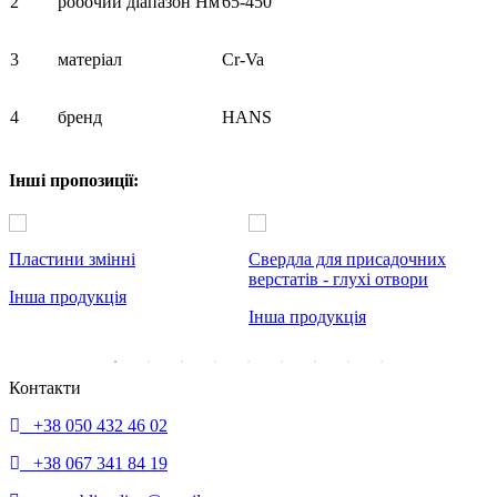
2
робочий діапазон Нм
65-450
3
матеріал
Cr-Va
4
бренд
HANS
Інші пропозиції:
Пластини змінні
Свердла для присадочних
Ш
верстатів - глухі отвори
Інша продукція
І
Інша продукція
Контакти
+38 050 432 46 02
+38 067 341 84 19