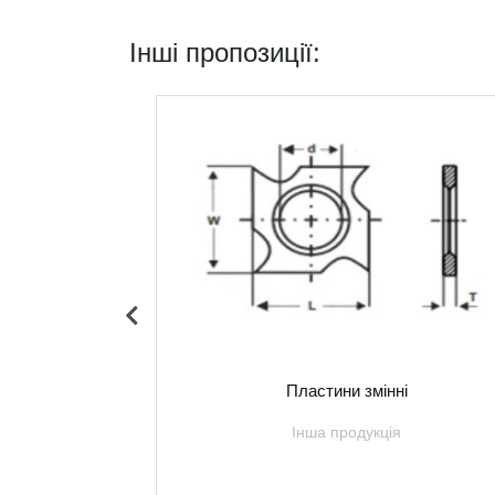
Інші пропозиції:
0-6
Пластини змінні
я
Інша продукція