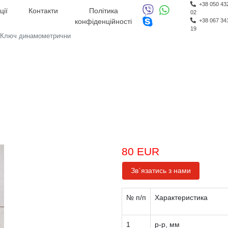
+38 050 43
ції
Контакти
Політика
02
конфіденційності
+38 067 34
19
Ключ динамометрични
80 EUR
Зв`язатись з нами
№ п/п
Характеристика
1
р-р, мм