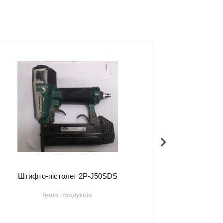
Штифто-пістолет 2P-J50SDS
Інша продукція