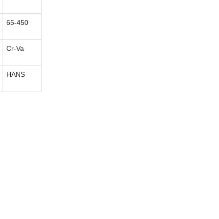
65-450
Cr-Va
HANS