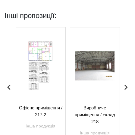
Інші пропозиції:
-5
Офісне приміщення /
Виробниче
Офі
217-2
приміщення / склад
я
218
Інша продукція
Інша продукція