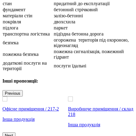
стан
придатний до експлуатації
фундамент
бетонний стрічковий
матеріали стін
залізо-бетонні
покрівля
двохсхила
підлога
паркет
транспортна логістика
підїздна бетонна дорога
огорожена територія під охороною,
безпека
відеонагляд
пожежна сигналізація, пожежний
пожежна безпека
гідрант
додаткові послуги на
послуги їдальні
території
Інші пропозиції:
Previous
Офісне приміщення / 217-2
Виробниче приміщення / склад
О
218
Інша продукція
І
Інша продукція
Next