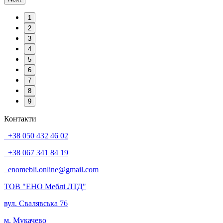
1
2
3
4
5
6
7
8
9
Контакти
+38 050 432 46 02
+38 067 341 84 19
enomebli.online@gmail.com
ТОВ "ЕНО Меблі ЛТД"
вул. Свалявська 76
м. Мукачево