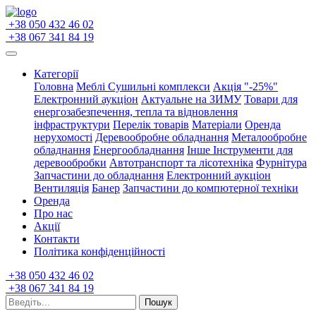
+38 050 432 46 02
+38 067 341 84 19
Категорії
Головна
Меблі
Сушильні комплекси
Акція "-25%"
Електронний аукціон
Актуальне на ЗИМУ
Товари для
енергозабезпечення, тепла та відновлення
інфраструктури
Перелік товарів
Матеріали
Оренда
нерухомості
Деревообробне обладнання
Металообробне
обладнання
Енергообладнання
Інше
Інструменти для
деревообробки
Автотранспорт та лісотехніка
Фурнітура
Запчастини до обладнання
Електронний аукціон
Вентиляція
Банер
Запчастини до компютерної техніки
Оренда
Про нас
Акції
Контакти
Політика конфіденційності
+38 050 432 46 02
+38 067 341 84 19
Пошук