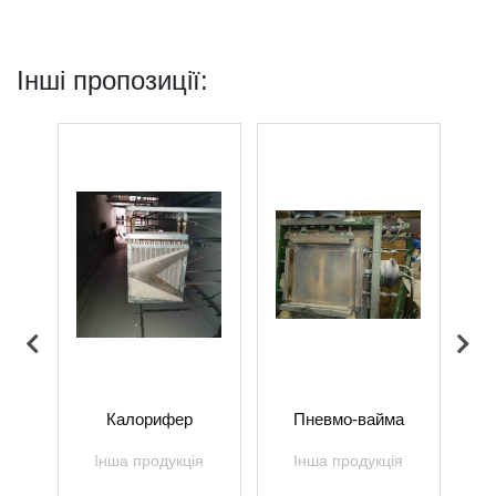
Інші пропозиції:
й
Калорифер
Пневмо-вайма
Ш
стат
ве
Інша продукція
Інша продукція