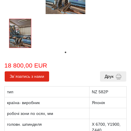
18 800,00 EUR
Зв`язатись з нами
Друк
тип
NZ 582P
країна- виробник
Японія
робочі зони по осях, мм
головн. шпинделя
X 6700, Y1900,
Z440