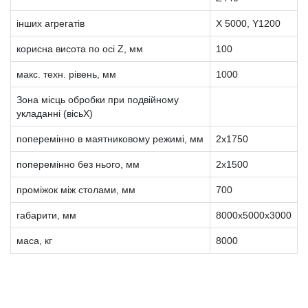
інших агрегатів
X 5000, Y1200
корисна висота по осі Z, мм
100
макс. техн. рівень, мм
1000
Зона місць обробки при подвійному
укладанні (вісьX)
поперемінно в маятниковому режимі, мм
2х1750
поперемінно без нього, мм
2х1500
проміжок між столами, мм
700
габарити, мм
8000х5000х3000
маса, кг
8000