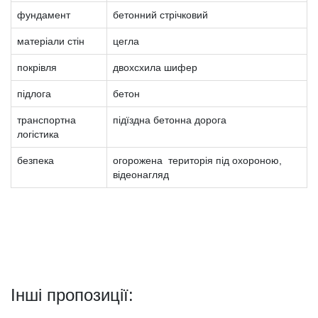
фундамент
бетонний стрічковий
матеріали стін
цегла
покрівля
двохсхила шифер
підлога
бетон
транспортна
підїздна бетонна дорога
логістика
безпека
огорожена територія під охороною,
відеонагляд
Інші пропозиції: