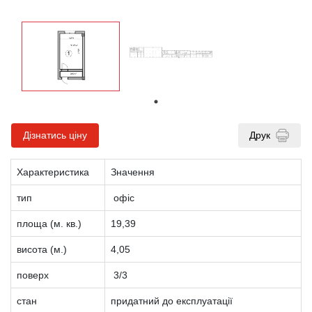
Дізнатись ціну
Друк
Характеристика
Значення
тип
офіс
площа (м. кв.)
19,39
висота (м.)
4,05
поверх
3/3
стан
придатний до експлуатації