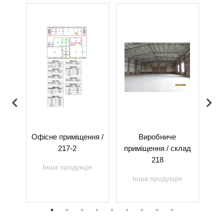
-5
Офісне приміщення /
Виробниче
Ор
217-2
приміщення / склад
я
218
Інша продукція
Інша продукція