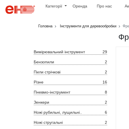
Категорії
Оренда
Про нас
Ак
Головна
Інструменти для деревообробки
Фре
Фр
Вимірювальний інструмент
29
Бензопили
2
Пили стрічкові
2
Різне
16
Пневмо-інструмент
8
Зенкери
2
Ножі рубильні, лущильні..
6
Ножі стругальні
2