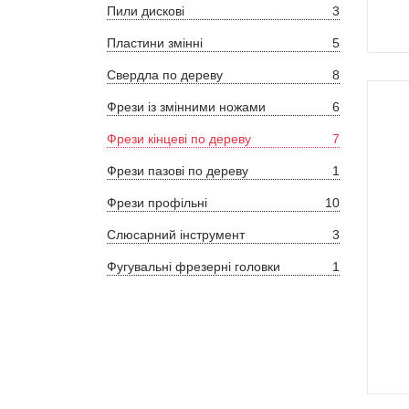
Пили дискові
3
Пластини змінні
5
Свердла по дереву
8
Фрези із змінними ножами
6
Фрези кінцеві по дереву
7
Фрези пазові по дереву
1
Фрези профільні
10
Слюсарний інструмент
3
Фугувальні фрезерні головки
1