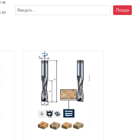
2 46
Пошук
1 84