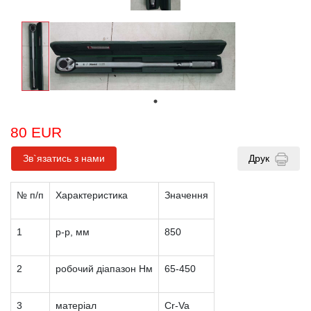
80 EUR
Зв`язатись з нами
Друк
№ п/п
Характеристика
Значення
1
р-р, мм
850
2
робочий діапазон Нм
65-450
3
матеріал
Cr-Va